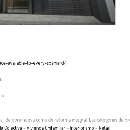
pace-available-to-every-spaniard/
a.
ona
nal, de obra nueva como de reforma integral. Las categorías de p
da Colectiva
–
Vivienda Unifamiliar
–
Interiorismo
–
Retail