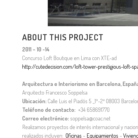
ABOUT THIS PROJECT
2011 – 10 -14
Concurso Loft Boutique en Lima con XTE-ad
http://cutedecision.com/loft-tower-prestigious-loft-s
Arquitectura e Interiorismo en Barcelona, Españ
Arquitecto Francesco Soppelsa
Ubicación:
Calle Luis el Piadós 5 _1º-2ª 08003 Barcel
Teléfono de contacto:
+34 658691770
Correo electrónico:
soppelsa@coac.net
Realizamos proyectos de interés internacional y nacio
realizados incluyen:
Oficinas
–
Equipamientos
–
Vivien