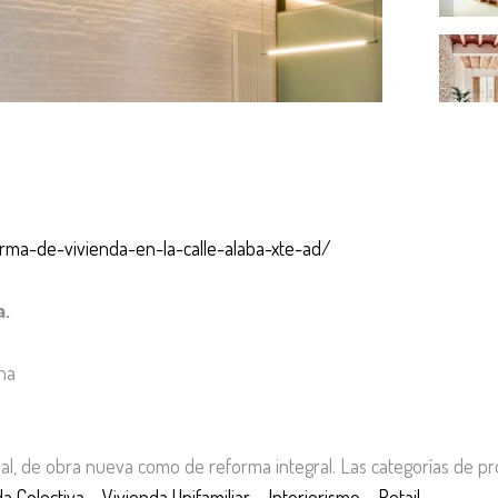
orma-de-vivienda-en-la-calle-alaba-xte-ad/
a.
ona
nal, de obra nueva como de reforma integral. Las categorías de p
da Colectiva
–
Vivienda Unifamiliar
–
Interiorismo
–
Retail