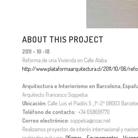
ABOUT THIS PROJECT
2011 – 10 -18
Reforma de una Vivienda en Calle Alaba
http://www.plataformaarquitectura.cl/2011/10/06/ref
Arquitectura e Interiorismo en Barcelona, Españ
Arquitecto Francesco Soppelsa
Ubicación:
Calle Luis el Piadós 5 _1º-2ª 08003 Barcel
Teléfono de contacto:
+34 658691770
Correo electrónico:
soppelsa@coac.net
Realizamos proyectos de interés internacional y nacio
realizados incluyen:
Oficinas
–
Equipamientos
–
Vivien